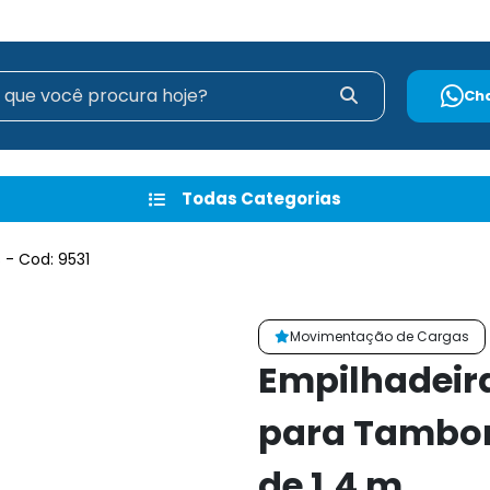
Ch
Todas Categorias
- Cod: 9531
Movimentação de Cargas
Empilhadeir
para Tambor 
de 1,4 m