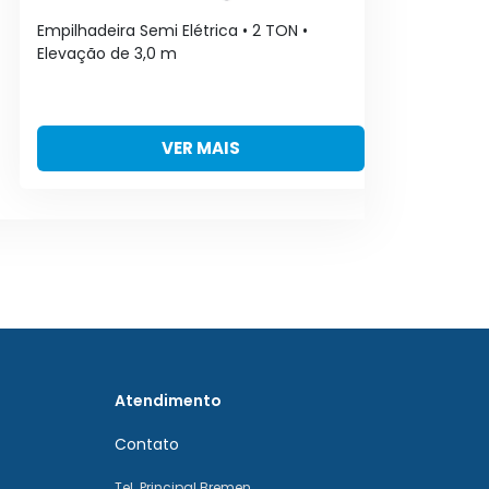
Empilhadeira Semi Elétrica • 2 TON •
Emp
Elevação de 3,0 m
El
VER MAIS
Atendimento
Contato
Tel. Principal Bremen