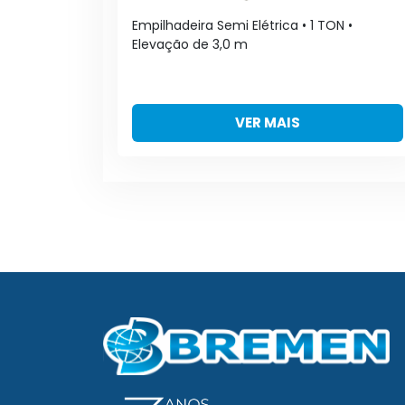
N •
Empilhadeira Semi Elétrica • 1 TON •
Elevação de 3,0 m
VER MAIS