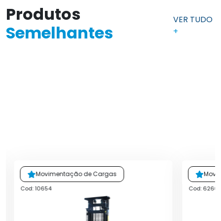
Produtos
VER TUDO
Semelhantes
+
Movimentação de Cargas
Movi
Cod: 10654
Cod: 6260