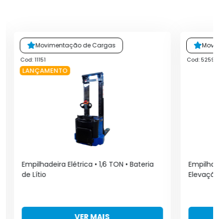
Movimentação de Cargas
Movi
Cod: 11151
Cod: 5259
LANÇAMENTO
Empilhadeira Elétrica • 1,6 TON • Bateria
Empilhade
de Lítio
Elevação
VER MAIS