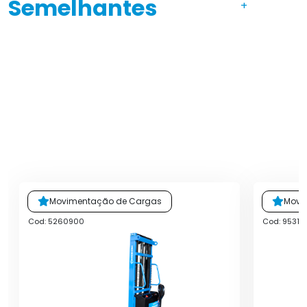
Semelhantes
+
Movimentação de Cargas
Movi
Cod: 5260900
Cod: 9531