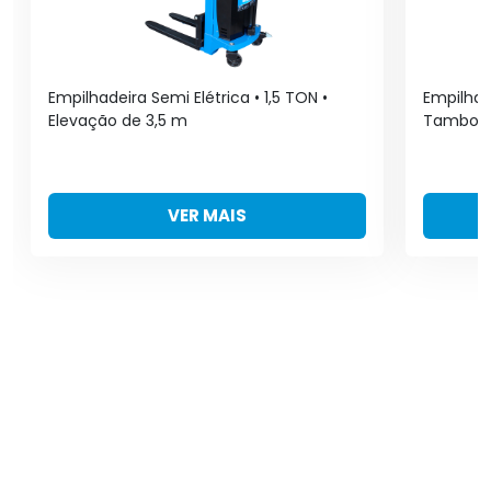
Empilhadeira Semi Elétrica • 1,5 TON •
Empilhad
Elevação de 3,5 m
Tambor •
VER MAIS