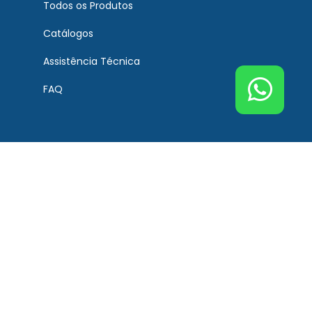
Todos os Produtos
Catálogos
Assistência Técnica
FAQ
Atendimento
Contato
Tel. Principal Bremen
(51) 3201-0132
Tel. Assistência Técnica
(51) 3201-0132
Tel. Peças de Reposição