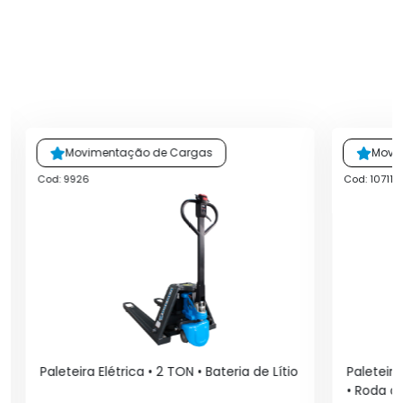
Movimentação de Cargas
Movi
Cod: 9926
Cod: 10711
Paleteira Elétrica • 2 TON • Bateria de Lítio
Paleteira
• Roda 