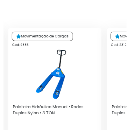
Movimentação de Cargas
Movi
Cod: 9885
Cod: 2312
Paleteira Hidráulica Manual • Rodas
Paleteir
Duplas Nylon • 3 TON
Duplas N