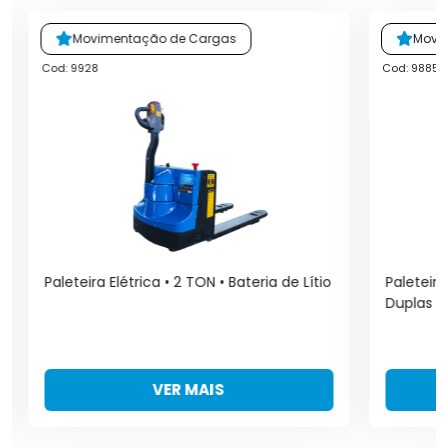
Movimentação de Cargas
Movi
Cod: 9928
Cod: 9885
Paleteira Elétrica • 2 TON • Bateria de Lítio
Paleteir
Duplas N
VER MAIS