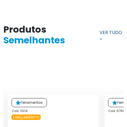
Produtos
VER TUDO
Semelhantes
+
Ferramentas
Ferr
Cod: 11214
Cod: 6766
LANÇAMENTO