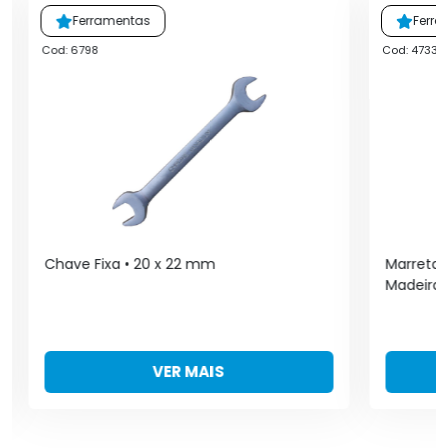
Ferramentas
Ferr
Cod: 6798
Cod: 4733
Chave Fixa • 20 x 22 mm
Marreta 
Madeira
VER MAIS