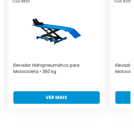
Cod: 8820
Cod: 6035
Elevador Hidropneumático para
Elevador
Motocicleta • 360 kg
Motocicl
VER MAIS