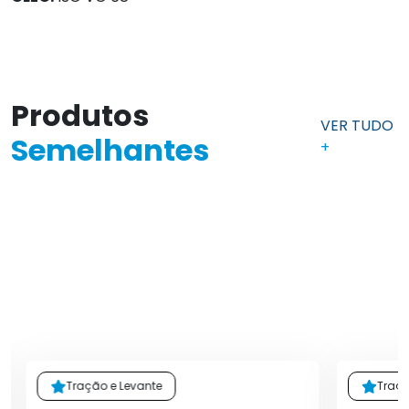
Produtos
VER TUDO
Semelhantes
+
Tração e Levante
Traçã