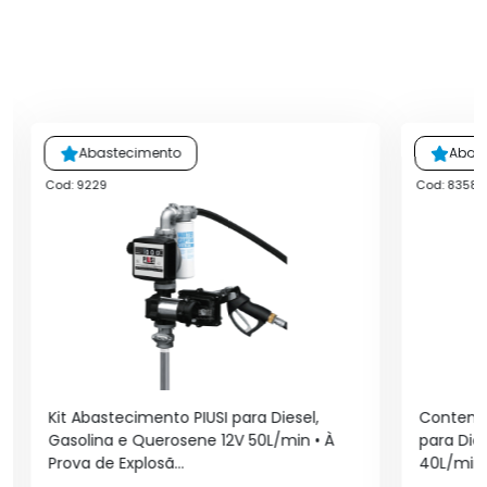
Abastecimento
Abas
Cod: 9229
Cod: 8358
Kit Abastecimento PIUSI para Diesel,
Contento
Gasolina e Querosene 12V 50L/min • À
para Die
Prova de Explosã...
40L/min •