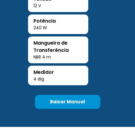
12 V
Potência
240 W
Mangueira de
Transferência
NBR 4 m
Medidor
4 dig.
Baixar Manual