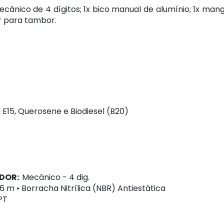
cânico de 4 dígitos; 1x bico manual de alumínio; 1x mangu
r para tambor.
 E15, Querosene e Biodiesel (B20)
IDOR:
Mecânico - 4 dig.
,6 m • Borracha Nitrílica (NBR) Antiestática
PT