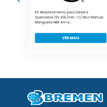
a e
Kit Abastecimento para Diesel e
in
Querosene 12V 40L/min • C/ Bico Manual,
Mangueira NBR 4m e...
VER MAIS