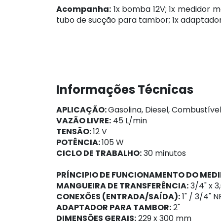
Acompanha:
1x bomba 12V; 1x medidor me
tubo de sucção para tambor; 1x adaptado
Informações Técnicas
APLICAÇÃO:
Gasolina, Diesel, Combustível
VAZÃO LIVRE:
45 L/min
TENSÃO:
12 V
POTÊNCIA:
105 W
CICLO DE TRABALHO:
30 minutos
PRÍNCIPIO DE FUNCIONAMENTO DO MED
MANGUEIRA DE TRANSFERÊNCIA:
3/4" x 3
CONEXÕES (ENTRADA/SAÍDA):
1" / 3/4" N
ADAPTADOR PARA TAMBOR:
2"
DIMENSÕES GERAIS:
229 x 300 mm