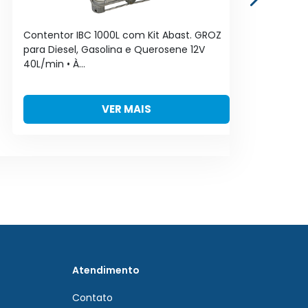
Contentor IBC 1000L com Kit Abast. GROZ
Kit
para Diesel, Gasolina e Querosene 12V
60
40L/min • À...
Tr
VER MAIS
Atendimento
Contato