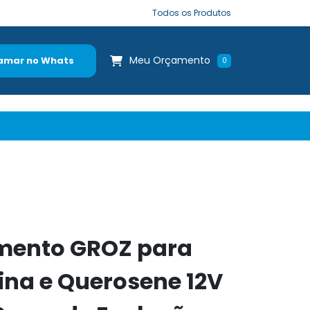
Todos os Produtos
Meu Orçamento
amar no Whats
0
imento GROZ para
lina e Querosene 12V