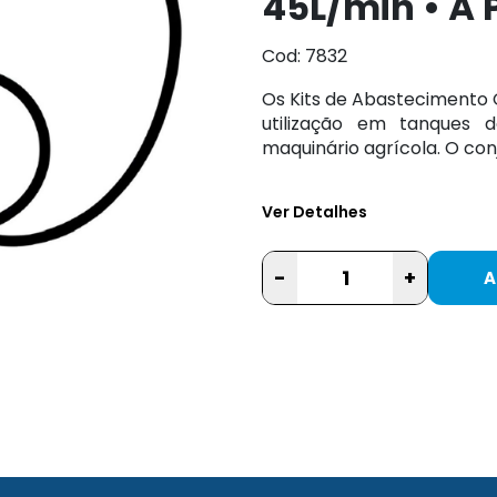
45L/min • À 
Cod: 7832
Os Kits de Abastecimento 
utilização em tanques 
maquinário agrícola. O con
Ver Detalhes
-
+