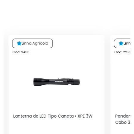
Linha Agrícola
Linha
Cod: 9498
Cod: 2213
Lanterna de LED Tipo Caneta • XPE 3W
Pendente
Cabo 3