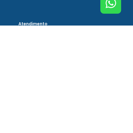
Atendimento
Contato
Tel. Principal Bremen
(51) 3201-0132
Tel. Assistência Técnica
(51) 3201-0132
Tel. Peças de Reposição
(51) 3201-0132
Todos os Direitos Reservados. Bremen 2026 ©