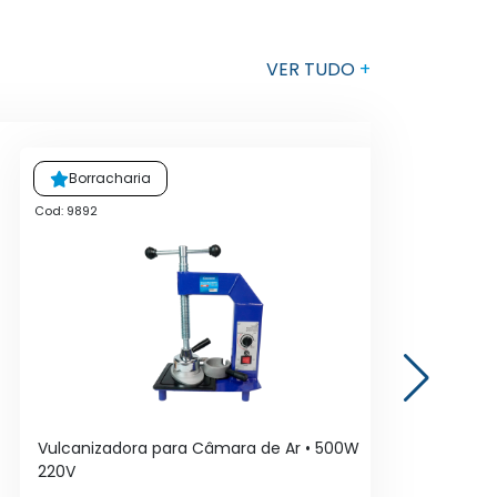
VER TUDO
+
Borracharia
Cod: 9892
Cod
Vulcanizadora para Câmara de Ar • 500W
Es
220V