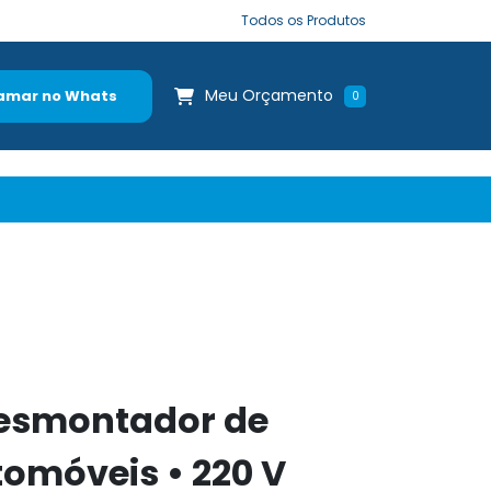
Todos os Produtos
Meu Orçamento
amar no Whats
0
esmontador de
omóveis • 220 V