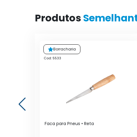
Produtos
Semelhan
Borracharia
Cod: 5533
 Metal
Faca para Pneus • Reta