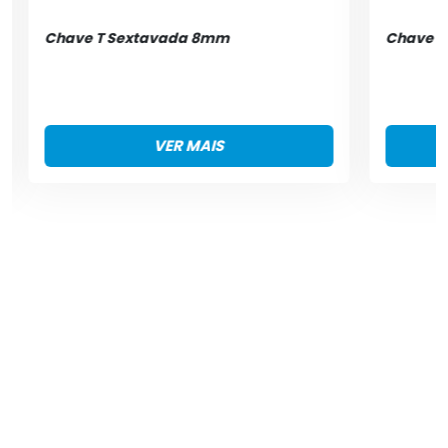
Chave T Sextavada 8mm
Chave 
VER MAIS