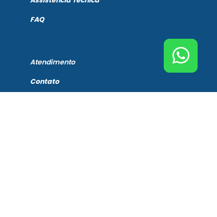
FAQ
Atendimento
Contato
Tel. Principal Bremen
(51) 3201-0132
Tel. Assistência Técnica
(51) 3201-0132
Tel. Peças de Reposição
(51) 3201-0132