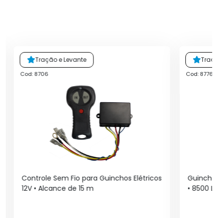
Tração e Levante
Traçã
Cod: 8706
Cod: 8776
Controle Sem Fio para Guinchos Elétricos
Guincho 
12V • Alcance de 15 m
• 8500 L