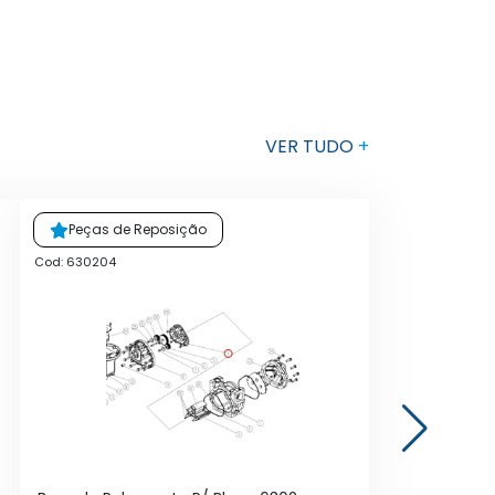
VER TUDO
+
Peças de Reposição
Cod: 630204
Cod: