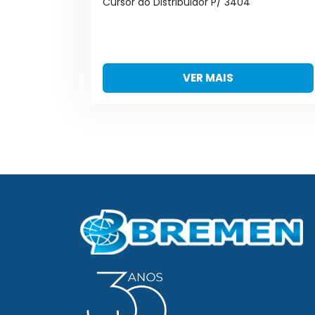
 NBR
Cursor do Distribuidor P/ 3404
VER MAIS