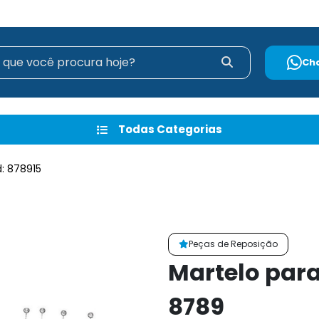
Ch
Todas Categorias
: 878915
Peças de Reposição
Martelo par
8789