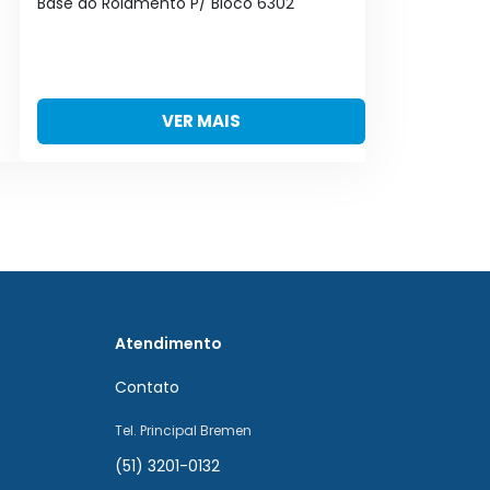
Base do Rolamento P/ Bloco 6302
Ma
VER MAIS
Atendimento
Contato
Tel. Principal Bremen
(51) 3201-0132