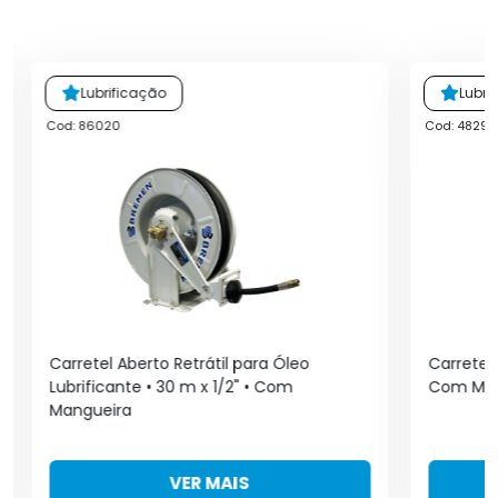
Lubrificação
Lubri
Cod: 86020
Cod: 4829
Carretel Aberto Retrátil para Óleo
Carretel 
Lubrificante • 30 m x 1/2" • Com
Com Man
Mangueira
VER MAIS