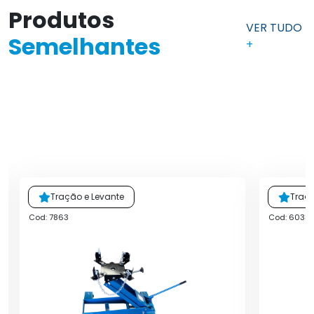
Produtos
VER TUDO
Semelhantes
+
Tração e Levante
Traçã
Cod: 7863
Cod: 6033