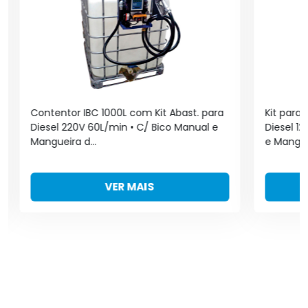
Contentor IBC 1000L com Kit Abast. para
Kit para
Diesel 220V 60L/min • C/ Bico Manual e
Diesel 12
Mangueira d...
e Mangue
VER MAIS