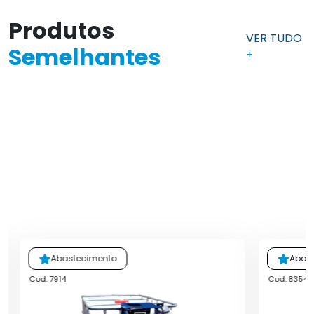
Produtos
VER TUDO
Semelhantes
+
Abastecimento
Abas
Cod: 7914
Cod: 8354