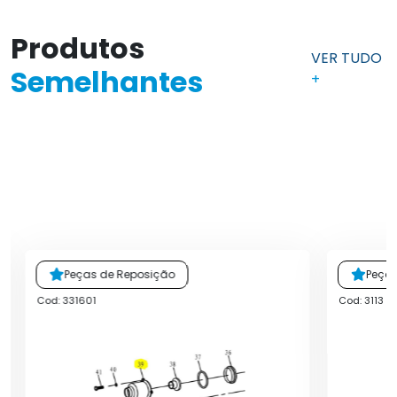
Produtos
VER TUDO
Semelhantes
+
Peças de Reposição
Peça
Cod: 331601
Cod: 3113