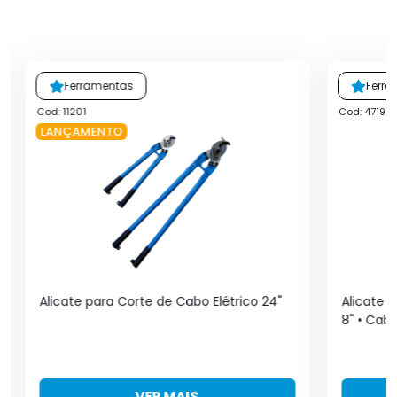
Ferramentas
Ferr
Cod: 11201
Cod: 4719
LANÇAMENTO
Alicate para Corte de Cabo Elétrico 24"
Alicate 
8" • Cabo
VER MAIS