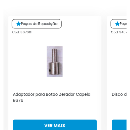
Peças de Reposição
Peça
Cod: 867601
Cod: 34045
Adaptador para Botão Zerador Capela
Disco do 
8676
VER MAIS