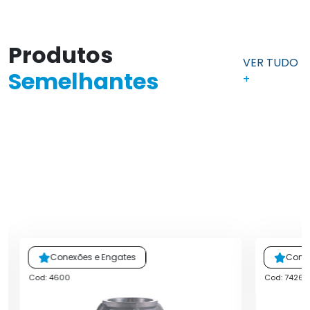
Produtos
VER TUDO
Semelhantes
+
Conexões e Engates
Conex
Cod: 4600
Cod: 7426