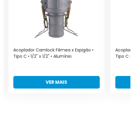
Acoplador Camlock Fêmea x Espigão •
Acoplado
Tipo C • 1/2" x 1/2" • Alumínio
Tipo C • 1
VER MAIS