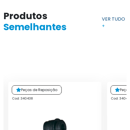
Produtos
VER TUDO
Semelhantes
+
Peças de Reposição
Peça
Cod: 340438
Cod: 34042