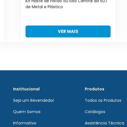
Kit Haste de Pistão ou Eixo Central da 50.1
de Metal e Plástico
VER MAIS
Institucional
Produtos
Seja um Revendedor
Todos os Produtos
Quem Somos
Catálogos
Informativo
Assistência Técnica