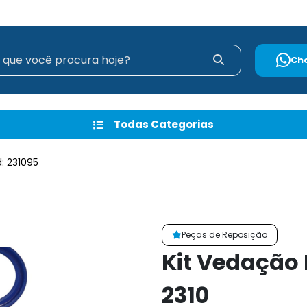
Ch
Todas Categorias
: 231095
Peças de Reposição
Kit Vedação 
2310