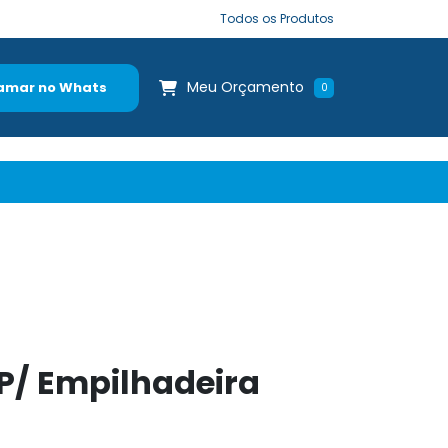
Todos os Produtos
Meu Orçamento
amar no Whats
0
P/ Empilhadeira