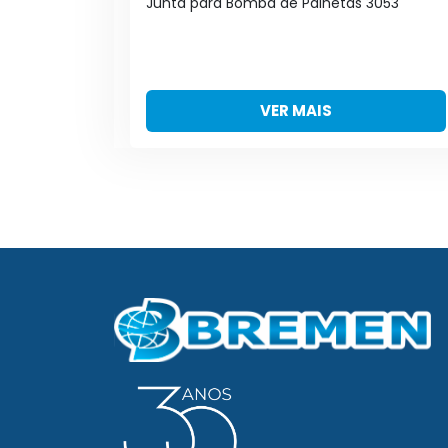
734 e
Junta para Bomba de Palhetas 3053
VER MAIS