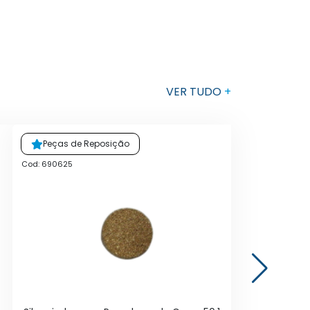
VER TUDO
+
Peças de Reposição
Cod: 690625
Cod: