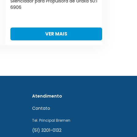
Silenciador para Propulsora de Graxa 50:1
Dis
6906
VER MAIS
Atendimento
Contato
Tel. Principal Bremen
(51) 3201-0132