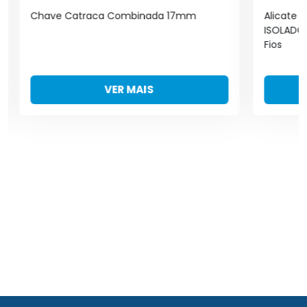
Chave Catraca Combinada 17mm
Alicate 
ISOLADO
Fios
VER MAIS