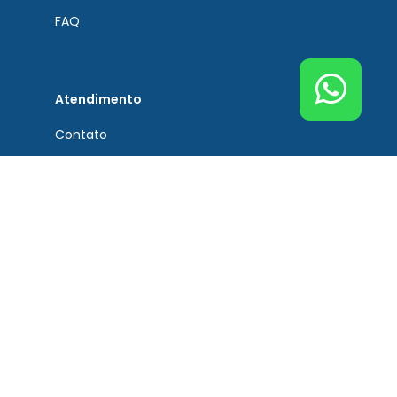
FAQ
Atendimento
Contato
Tel. Principal Bremen
(51) 3201-0132
Tel. Assistência Técnica
(51) 3201-0132
Tel. Peças de Reposição
(51) 3201-0132