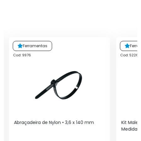
Ferramentas
Ferr
Cod: 9976
Cod: 5226
Abraçadeira de Nylon • 3,6 x 140 mm
Kit Male
Medidas 