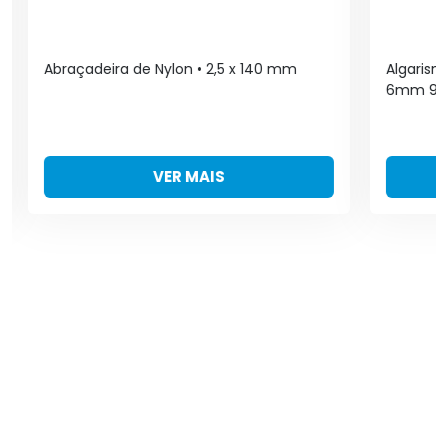
Abraçadeira de Nylon • 2,5 x 140 mm
Algarism
6mm 9 P
VER MAIS