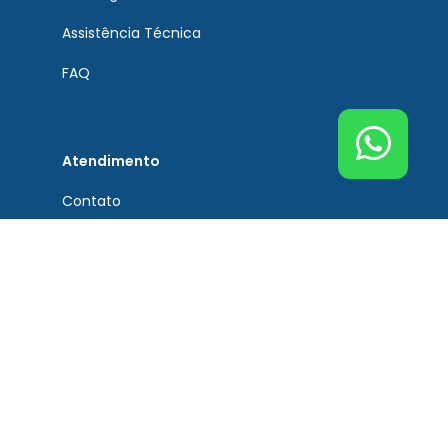
Assistência Técnica
FAQ
Atendimento
Contato
Tel. Principal Bremen
(51) 3201-0132
Tel. Assistência Técnica
(51) 3201-0132
Tel. Peças de Reposição
(51) 3201-0132