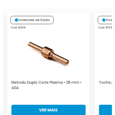
Inversores de Solda
Inver
Cod: 8309
Cod: 8103
Eletrodo Duplo Corte Plasma • 38 mm •
Tocha pa
40A
VER MAIS